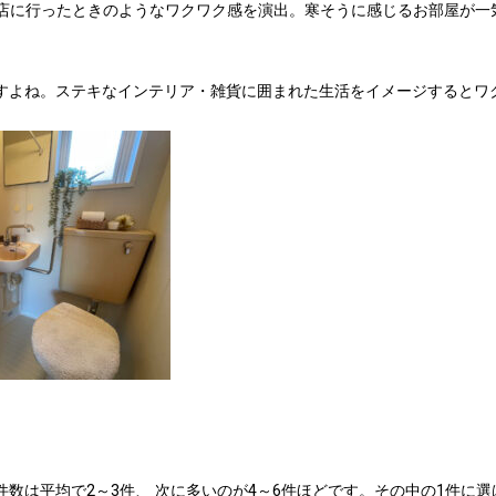
たいなお店に行ったときのようなワクワク感を演出。寒そうに感じるお部屋が
すよね。ステキなインテリア・雑貨に囲まれた生活をイメージするとワ
数は平均で2～3件、 次に多いのが4～6件ほどです。その中の1件に