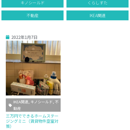
キノシールド
くらしすた
不動産
IKEA関連
2022年1月7日
IKEA関連
,
キノシールド
,
不
動産
三万円でできるホームステー
ジングミニ（賃貸物件空室対
策）