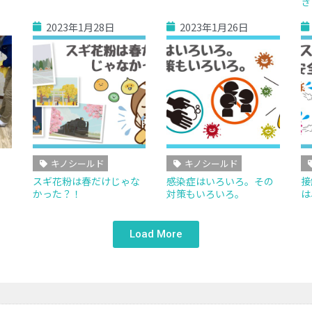
き
2023年1月28日
2023年1月26日
キノシールド
キノシールド
例
スギ花粉は春だけじゃな
感染症はいろいろ。その
接
かった？！
対策もいろいろ。
は
Load More